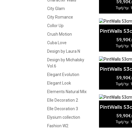
Character Walls
59,90€
Τιμή/τμ: 
City Glam
City Romance
Collor Up
PintWalls 5
Crush Motion
59,90€
Cuba Love
Τιμή/τμ: 
Design by Laura N
Design by Michalsky
Vol.6
PintWalls 5
Elegant Evolution
59,90€
Elegant Look
Τιμή/τμ: 
Elements Natural Mix
Elle Decoration 2
PintWalls 5
Elle Decoration 3
59,90€
Elysium collection
Τιμή/τμ: 
Fashion W2