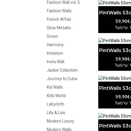
Fashion Wall vol. 5
Fashion Walls
PintWalls 5
French Affair
59,90€
Τιμή/τμ: 
Glow Metallic
Green
Harmony
PintWalls 5
Imitation
59,90€
Insta Wall
Τιμή/τμ: 
Jackie Collection
Journey to Cuba
Kid Walls
PintWalls 5
Kids World
59,90€
Τιμή/τμ: 
Labyrinth
Lilly & Luis
Modern Luxury
PintWalls 5
Modern Walls