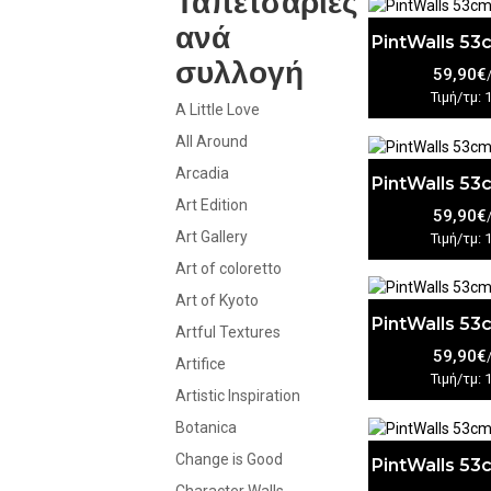
Ταπετσαρίες
ανά
PintWalls 5
συλλογή
59,90€
Τιμή/τμ: 
A Little Love
All Around
Arcadia
PintWalls 5
Art Edition
59,90€
Art Gallery
Τιμή/τμ: 
Art of coloretto
Art of Kyoto
PintWalls 5
Artful Textures
59,90€
Artifice
Τιμή/τμ: 
Artistic Inspiration
Botanica
Change is Good
PintWalls 5