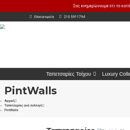
Σας ενημερώνουμε ότι το κατά
Επικοινωνία
210 5911794
Ταπετσαρίες Τοίχου
Luxury Coll
PintWalls
Αρχική
Ταπετσαρίες ανά συλλογή
PintWalls