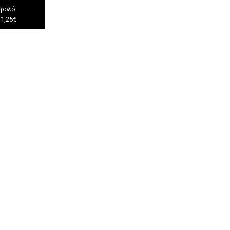
/ρολό
11,25€