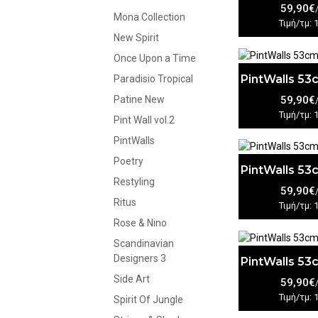
59,90€
Mona Collection
Τιμή/τμ: 
New Spirit
Once Upon a Time
PintWalls 5
Paradisio Tropical
59,90€
Patine New
Τιμή/τμ: 
Pint Wall vol.2
PintWalls
Poetry
PintWalls 5
Restyling
59,90€
Ritus
Τιμή/τμ: 
Rose & Nino
Scandinavian
Designers 3
PintWalls 5
Side Art
59,90€
Τιμή/τμ: 
Spirit Of Jungle