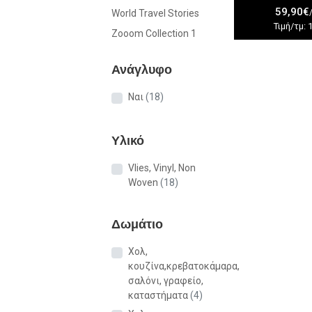
59,90€
World Travel Stories
Τιμή/τμ: 
Zooom Collection 1
Ανάγλυφο
Ναι
(18)
Υλικό
Vlies, Vinyl, Non
Woven
(18)
Δωμάτιο
Χολ,
κουζίνα,κρεβατοκάμαρα,
σαλόνι, γραφείο,
καταστήματα
(4)