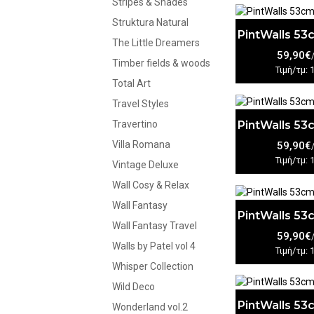
Stripes & Shades
Struktura Natural
PintWalls 5
The Little Dreamers
59,90€
Timber fields & woods
Τιμή/τμ: 
Total Art
Travel Styles
PintWalls 5
Travertino
Villa Romana
59,90€
Τιμή/τμ: 
Vintage Deluxe
Wall Cosy & Relax
Wall Fantasy
PintWalls 5
Wall Fantasy Travel
59,90€
Walls by Patel vol 4
Τιμή/τμ: 
Whisper Collection
Wild Deco
PintWalls 5
Wonderland vol.2