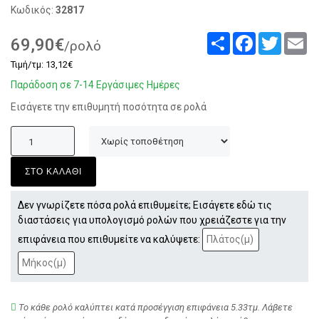
Κωδικός:
32817
Share
Facebook
Twitter
Em
69,90€
/ρολό
Τιμή/τμ: 13,12€
Παράδοση σε 7-14 Εργάσιμες Ημέρες
Εισάγετε την επιθυμητή ποσότητα σε ρολά
ΣΤΟ ΚΑΛΑΘΙ
Δεν γνωρίζετε πόσα ρολά επιθυμείτε; Εισάγετε εδώ τις
διαστάσεις για υπολογισμό ρολών που χρειάζεστε για την
επιφάνεια που επιθυμείτε να καλύψετε:
Το κάθε ρολό καλύπτει κατά προσέγγιση επιφάνεια 5.33τμ. Λάβετε