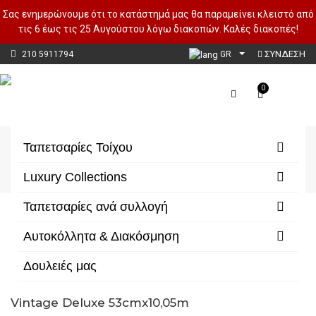
Σας ενημερώνουμε ότι το κατάστημά μας θα παραμείνει κλειστό από
τις 6 έως τις 25 Αυγούστου λόγω διακοπών. Καλές διακοπές!
ΣΥΝΔΕΣΗ
210 5911794
GR
0
Μονόχρωμες
Ταπετσαρίες Τοίχου
Αρχική
Ταπετσαρίες Τοίχου
Μονόχρωμες
Luxury Collections
Ταπετσαρίες ανά συλλογή
Αυτοκόλλητα & Διακόσμηση
Δουλειές μας
Vintage Deluxe 53cmx10,05m