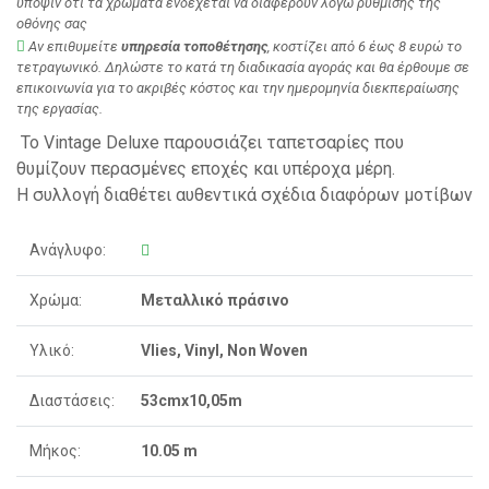
υπόψιν ότι τα χρώματα ενδέχεται να διαφέρουν λόγω ρύθμισης της
οθόνης σας
Αν επιθυμείτε
υπηρεσία τοποθέτησης
, κοστίζει από 6 έως 8 ευρώ το
τετραγωνικό. Δηλώστε το κατά τη διαδικασία αγοράς και θα έρθουμε σε
επικοινωνία για το ακριβές κόστος και την ημερομηνία διεκπεραίωσης
της εργασίας.
Το Vintage Deluxe παρουσιάζει ταπετσαρίες που
θυμίζουν περασμένες εποχές και υπέροχα μέρη.
Η συλλογή διαθέτει αυθεντικά σχέδια διαφόρων μοτίβων
Ανάγλυφο:
Χρώμα:
Μεταλλικό πράσινο
Υλικό:
Vlies, Vinyl, Non Woven
Διαστάσεις:
53cmx10,05m
Μήκος:
10.05 m