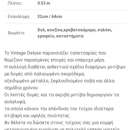
Πλάτος:
0.53 m
Επανάληψη:
32cm / 64cm
Χολ, κουζίνα,κρεβατοκάμαρα, σαλόνι,
Δωμάτιο:
γραφείο, καταστήματα
Το Vintage Deluxe παρουσιάζει ταπετσαρίες που
θυμίζουν περασμένες εποχές και υπέροχα μέρη.
Η συλλογή διαθέτει αυθεντικά σχέδια διαφόρων μοτίβων
με δομές από παλαιωμένο σκυρόδεμα,
οξειδωμένο μέταλλο, ξεφλουδισμένο σοβά και άλλα
σημάδια χρόνου.
Οι λεπτές δομές και τα ακριβή μοτίβα δημιουργούν τα
ανάγλυφά,
τα οποία κάνουν την επένδυση του τοίχου ιδιαίτερα
στιβαρή και υψηλής ποιότητας.
Αν θέλετε να δώσετε στους τοίχους σας μια κομψή
μεταχειρισμένη εμφάνιση με πολυτελή vintage γοητεία,