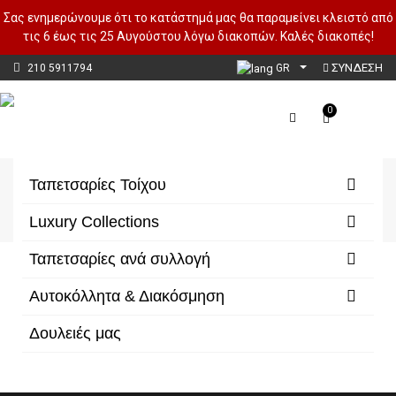
Σας ενημερώνουμε ότι το κατάστημά μας θα παραμείνει κλειστό από
τις 6 έως τις 25 Αυγούστου λόγω διακοπών. Καλές διακοπές!
ΣΥΝΔΕΣΗ
210 5911794
GR
0
Ταπετσαρίες Ανά Συλλογή
Ταπετσαρίες Τοίχου
Αρχική
Ταπετσαρίες Ανά Συλλογή
Luxury Collections
Ταπετσαρίες ανά συλλογή
Φίλτρα/Κατηγορίες
Αυτοκόλλητα & Διακόσμηση
Δουλειές μας
Δεν υπάρχουν προϊόντα σε αυτή την κατηγορία.