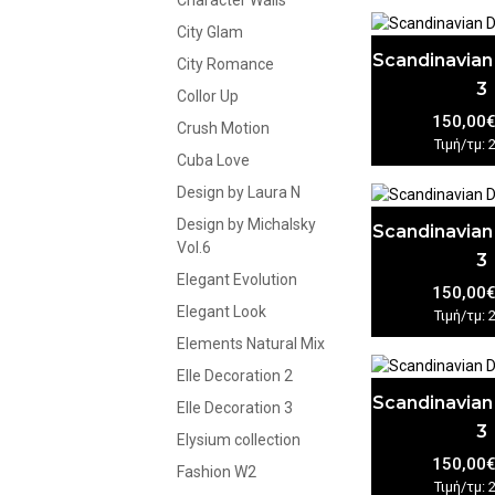
Character Walls
City Glam
Scandinavian
City Romance
3
Collor Up
150,00
Crush Motion
Τιμή/τμ: 
Cuba Love
Design by Laura N
Design by Michalsky
Scandinavian
Vol.6
3
Elegant Evolution
150,00
Elegant Look
Τιμή/τμ: 
Elements Natural Mix
Elle Decoration 2
Scandinavian
Elle Decoration 3
3
Elysium collection
150,00
Fashion W2
Τιμή/τμ: 