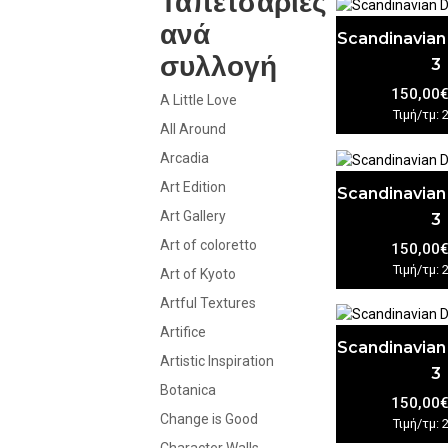
Ταπετσαρίες
ανά
Scandinavian
συλλογή
3
150,00
A Little Love
Τιμή/τμ: 
All Around
Arcadia
Art Edition
Scandinavian
Art Gallery
3
Art of coloretto
150,00
Τιμή/τμ: 
Art of Kyoto
Artful Textures
Artifice
Scandinavian
Artistic Inspiration
3
Botanica
150,00
Change is Good
Τιμή/τμ: 