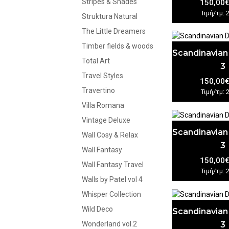
Stripes & Shades
150,00
Τιμή/τμ: 
Struktura Natural
The Little Dreamers
Timber fields & woods
Scandinavian
Total Art
3
Travel Styles
150,00
Travertino
Τιμή/τμ: 
Villa Romana
Vintage Deluxe
Scandinavian
Wall Cosy & Relax
3
Wall Fantasy
150,00
Wall Fantasy Travel
Τιμή/τμ: 
Walls by Patel vol 4
Whisper Collection
Wild Deco
Scandinavian
3
Wonderland vol.2