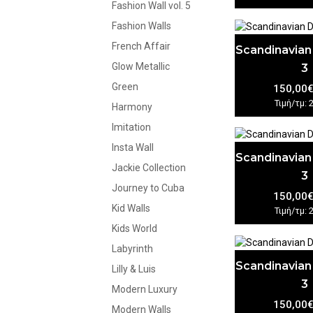
Fashion Wall vol. 5
Fashion Walls
French Affair
Scandinavian
Glow Metallic
3
Green
150,00
Τιμή/τμ: 
Harmony
Imitation
Insta Wall
Scandinavian
Jackie Collection
3
Journey to Cuba
150,00
Kid Walls
Τιμή/τμ: 
Kids World
Labyrinth
Scandinavian
Lilly & Luis
3
Modern Luxury
150,00
Modern Walls