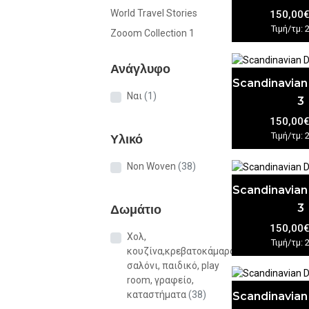
World Travel Stories
150,00
Τιμή/τμ: 
Zooom Collection 1
Ανάγλυφο
Scandinavian
Ναι
(1)
3
150,00
Τιμή/τμ: 
Υλικό
Non Woven
(38)
Scandinavian
3
Δωμάτιο
150,00
Χολ,
Τιμή/τμ: 
κουζίνα,κρεβατοκάμαρα,
σαλόνι, παιδικό, play
room, γραφείο,
καταστήματα
(38)
Scandinavian