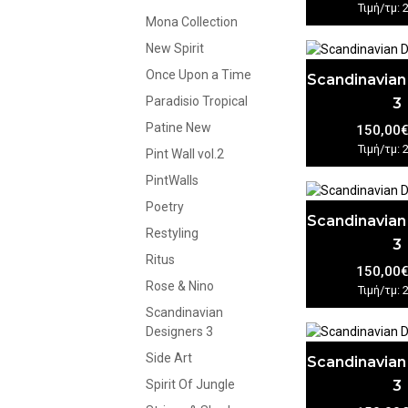
Τιμή/τμ: 
Mona Collection
New Spirit
Once Upon a Time
Scandinavian
Paradisio Tropical
3
Patine New
150,00
Τιμή/τμ: 
Pint Wall vol.2
PintWalls
Poetry
Scandinavian
Restyling
3
Ritus
150,00
Rose & Nino
Τιμή/τμ: 
Scandinavian
Designers 3
Side Art
Scandinavian
3
Spirit Of Jungle