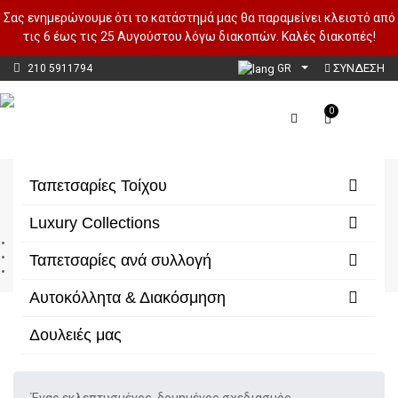
Σας ενημερώνουμε ότι το κατάστημά μας θα παραμείνει κλειστό από
τις 6 έως τις 25 Αυγούστου λόγω διακοπών. Καλές διακοπές!
ΣΥΝΔΕΣΗ
210 5911794
GR
0
Elegant Evolution
Ταπετσαρίες Τοίχου
Luxury Collections
Αρχική
Ταπετσαρίες ανά συλλογή
Ταπετσαρίες ανά συλλογή
Elegant Evolution
Αυτοκόλλητα & Διακόσμηση
Δουλειές μας
Φίλτρα/Κατηγορίες