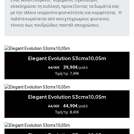
Ένας εκλεπτυσμένος δομημένος σχεδιασμός
ολοκληρώνει τη συλλογή, προικίζοντας τα δωμάτιά σας
με την τέλεια ισορροπία φυσικότητας και κομψότητας.
Η
παλέτα κυμαίνεται από ανοιχτόχρωμους φυσικούς
τόνους έως πουδρώδεις παστέλ αποχρώσεις.
Elegant Evolution 53cmx10,05m
39,90€
64,90€
/ρολό
Τιμή/τμ: 7,49€
Elegant Evolution 53cmx10,05m
44,90€
64,90€
/ρολό
Τιμή/τμ: 8,43€