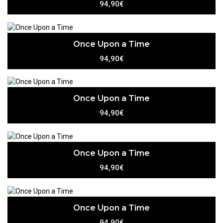
94,90€
Once Upon a Time
94,90€
Once Upon a Time
94,90€
Once Upon a Time
94,90€
Once Upon a Time
94,90€