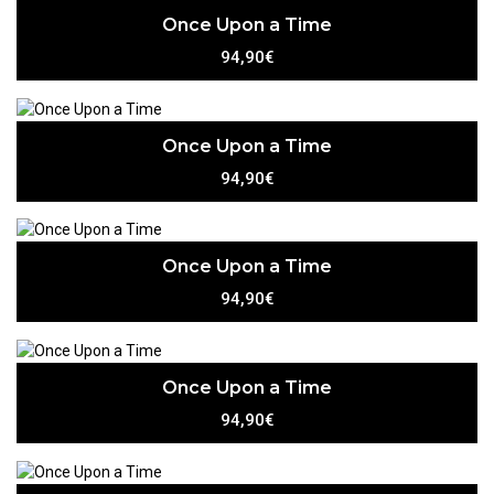
Once Upon a Time
94,90€
Once Upon a Time
94,90€
Once Upon a Time
94,90€
Once Upon a Time
94,90€