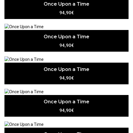
Once Upon a Time
94,90€
Once Upon a Time
94,90€
Once Upon a Time
94,90€
Once Upon a Time
94,90€