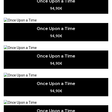
Once Upon a Time
94,90€
Once Upon a Time
94,90€
Once Upon a Time
94,90€
Once Upon a Time
94,90€
Once Upon a Time