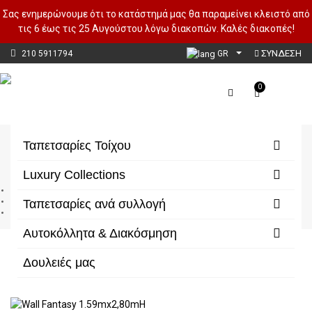
Σας ενημερώνουμε ότι το κατάστημά μας θα παραμείνει κλειστό από
τις 6 έως τις 25 Αυγούστου λόγω διακοπών. Καλές διακοπές!
ΣΥΝΔΕΣΗ
210 5911794
GR
0
Wall Fantasy
Ταπετσαρίες Τοίχου
Luxury Collections
Αρχική
Ταπετσαρίες ανά συλλογή
Ταπετσαρίες ανά συλλογή
Wall Fantasy
Αυτοκόλλητα & Διακόσμηση
Δουλειές μας
Φίλτρα/Κατηγορίες