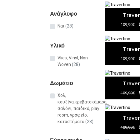
Ανάγλυφο
Traver
109,90€
Ναι
(28)
Υλικό
Traver
Vlies, Vinyl, Non
109,90€
Woven
(28)
Δωμάτιο
Traver
109,90€
Χολ,
κουζίνα,κρεβατοκάμαρα,
σαλόνι, παιδικό, play
room, γραφείο,
Traver
καταστήματα
(28)
109,90€