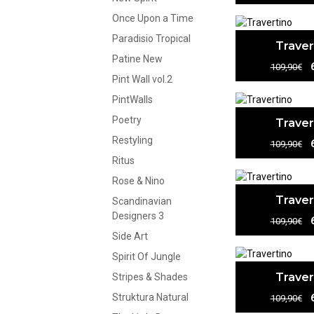
Once Upon a Time
Paradisio Tropical
Traver
Patine New
109,90€
Pint Wall vol.2
PintWalls
Poetry
Traver
Restyling
109,90€
Ritus
Rose & Nino
Traver
Scandinavian
Designers 3
109,90€
Side Art
Spirit Of Jungle
Traver
Stripes & Shades
Struktura Natural
109,90€