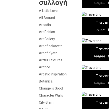
συλλογή
109,90€
A Little Love
All Around
Traver
Arcadia
109,90€
Art Edition
Art Gallery
Art of coloretto
Traver
Art of Kyoto
109,90€
Artful Textures
Artifice
Artistic Inspiration
Traver
Botanica
109,90€
Change is Good
Character Walls
Traver
City Glam