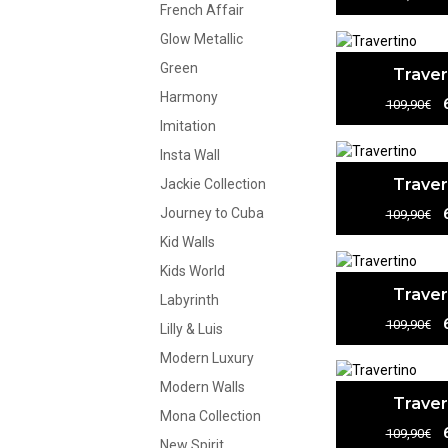
French Affair
Glow Metallic
Green
Traver
Harmony
109,90€
Imitation
Insta Wall
Traver
Jackie Collection
Journey to Cuba
109,90€
Kid Walls
Kids World
Traver
Labyrinth
109,90€
Lilly & Luis
Modern Luxury
Modern Walls
Traver
Mona Collection
109,90€
New Spirit