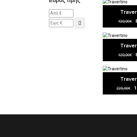
Εύρος τιμής
Traver
120,00€
Traver
120,00€
Traver
1
220,00€