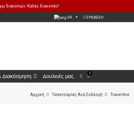
όγω διακοπών. Καλές διακοπές!
ΣΥΝΔΕΣΗ
GR
0
& Διακόσμηση
Δουλειές μας
Αρχική
Ταπετσαρίες Ανά Συλλογή
Travertino