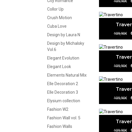
City Romance
109,90€
Collor Up
Crush Motion
Traver
Cuba Love
109,90€
Design by Laura N
Design by Michalsky
Vol.6
Traver
Elegant Evolution
109,90€
Elegant Look
Elements Natural Mix
Elle Decoration 2
Traver
Elle Decoration 3
109,90€
Elysium collection
Fashion W2
Fashion Wall vol. 5
Traver
Fashion Walls
109,90€