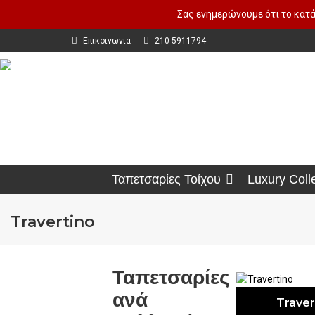
Σας ενημερώνουμε ότι το κατά
Επικοινωνία
210 5911794
Ταπετσαρίες Τοίχου
Luxury Coll
Travertino
Ταπετσαρίες
ανά
Traver