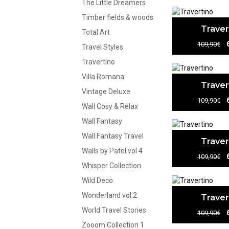
The Little Dreamers
Timber fields & woods
Traver
Total Art
109,90€
Travel Styles
Travertino
Villa Romana
Traver
Vintage Deluxe
109,90€
Wall Cosy & Relax
Wall Fantasy
Wall Fantasy Travel
Traver
Walls by Patel vol 4
109,90€
Whisper Collection
Wild Deco
Wonderland vol.2
Traver
World Travel Stories
109,90€
Zooom Collection 1