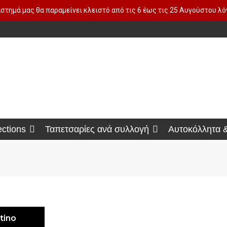
στημά μας θα παραμείνει κλειστό από τις 6 έως τις 25 Αυγούστου λ
ections
Ταπετσαρίες ανά συλλογή
Αυτοκόλλητα 
tino