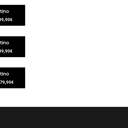
tino
89,90€
tino
89,90€
tino
79,90€