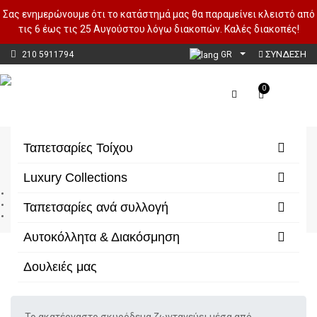
Σας ενημερώνουμε ότι το κατάστημά μας θα παραμείνει κλειστό από
τις 6 έως τις 25 Αυγούστου λόγω διακοπών. Καλές διακοπές!
ΣΥΝΔΕΣΗ
210 5911794
GR
0
Glow Metallic
Ταπετσαρίες Τοίχου
Luxury Collections
Αρχική
Ταπετσαρίες ανά συλλογή
Ταπετσαρίες ανά συλλογή
Glow Metallic
Αυτοκόλλητα & Διακόσμηση
Δουλειές μας
Φίλτρα/Κατηγορίες