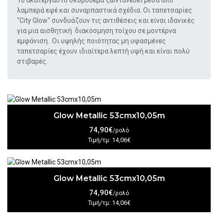
Το ακατέργαστο σκυρόδεμα ζωντανεύει μέσα από
λαμπερά εφέ και συναρπαστικά σχέδια.
Οι ταπετσαρίες
"City Glow" συνδυάζουν τις αντιθέσεις και είναι ιδανικές
για μια αισθητική
διακόσμηση τοίχου σε μοντέρνα
εμφάνιση.
Οι υψηλής ποιότητας μη υφασμένες
ταπετσαρίες έχουν ιδιαίτερα λεπτή υφή και είναι πολύ
στιβαρές.
Glow Metallic 53cmx10,05m
74,90€
/ρολό
Τιμή/τμ: 14,06€
Glow Metallic 53cmx10,05m
74,90€
/ρολό
Τιμή/τμ: 14,06€