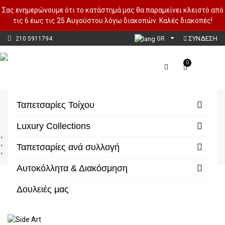
Σας ενημερώνουμε ότι το κατάστημά μας θα παραμείνει κλειστό από
τις 6 έως τις 25 Αυγούστου λόγω διακοπών. Καλές διακοπές!
ΣΥΝΔΕΣΗ
210 5911794
GR
0
Side Art
Ταπετσαρίες Τοίχου
Luxury Collections
Αρχική
Ταπετσαρίες ανά συλλογή
Ταπετσαρίες ανά συλλογή
Side Art
Αυτοκόλλητα & Διακόσμηση
Δουλειές μας
Φίλτρα/Κατηγορίες