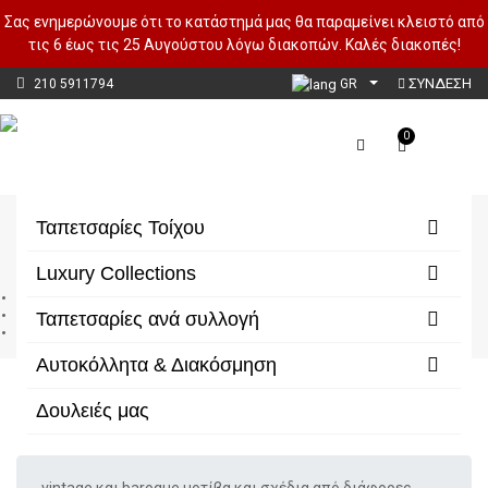
Σας ενημερώνουμε ότι το κατάστημά μας θα παραμείνει κλειστό από
τις 6 έως τις 25 Αυγούστου λόγω διακοπών. Καλές διακοπές!
ΣΥΝΔΕΣΗ
210 5911794
GR
0
Ethnic
Ταπετσαρίες Τοίχου
Luxury Collections
Αρχική
Ταπετσαρίες Τοίχου
Ταπετσαρίες ανά συλλογή
Ethnic
Αυτοκόλλητα & Διακόσμηση
Δουλειές μας
Φίλτρα/Κατηγορίες