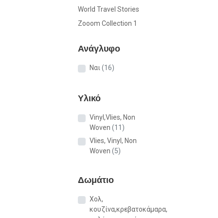
World Travel Stories
Zooom Collection 1
Ανάγλυφο
Ναι
(16)
Υλικό
Vinyl,Vlies, Non
Woven
(11)
Vlies, Vinyl, Non
Woven
(5)
Δωμάτιο
Χολ,
κουζίνα,κρεβατοκάμαρα,