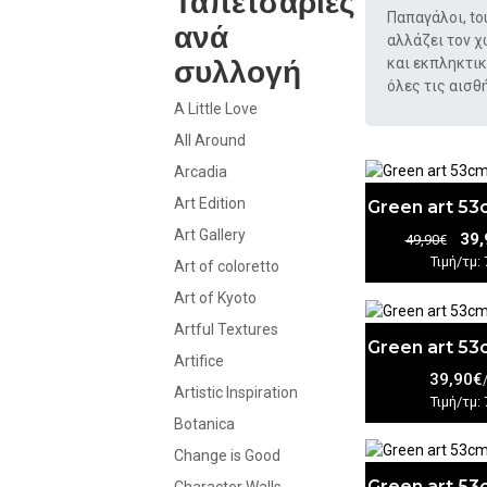
Ταπετσαρίες
Παπαγάλοι, t
ανά
αλλάζει τον χ
συλλογή
και εκπληκτι
όλες τις αισθ
A Little Love
All Around
Arcadia
Art Edition
Green art 5
Art Gallery
39,
49,90€
Τιμή/τμ: 
Art of coloretto
Art of Kyoto
Artful Textures
Green art 5
Artifice
39,90€
Artistic Inspiration
Τιμή/τμ: 
Botanica
Change is Good
Green art 5