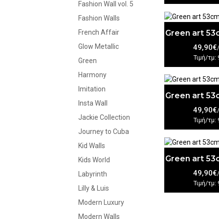
Fashion Wall vol. 5
Fashion Walls
Green art 5
French Affair
Glow Metallic
49,90€
Τιμή/τμ: 
Green
Harmony
Imitation
Green art 5
Insta Wall
49,90€
Jackie Collection
Τιμή/τμ: 
Journey to Cuba
Kid Walls
Green art 5
Kids World
49,90€
Labyrinth
Τιμή/τμ: 
Lilly & Luis
Modern Luxury
Modern Walls