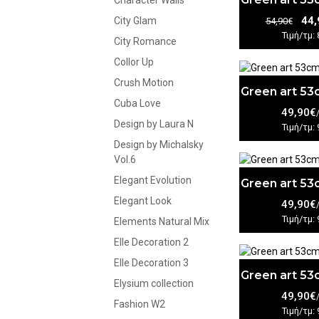
Character Walls
44,
City Glam
54,90€
Τιμή/τμ: 
City Romance
Collor Up
Crush Motion
Green art 5
Cuba Love
49,90€
Design by Laura N
Τιμή/τμ: 
Design by Michalsky
Vol.6
Elegant Evolution
Green art 5
Elegant Look
49,90€
Τιμή/τμ: 
Elements Natural Mix
Elle Decoration 2
Elle Decoration 3
Green art 5
Elysium collection
49,90€
Fashion W2
Τιμή/τμ: 