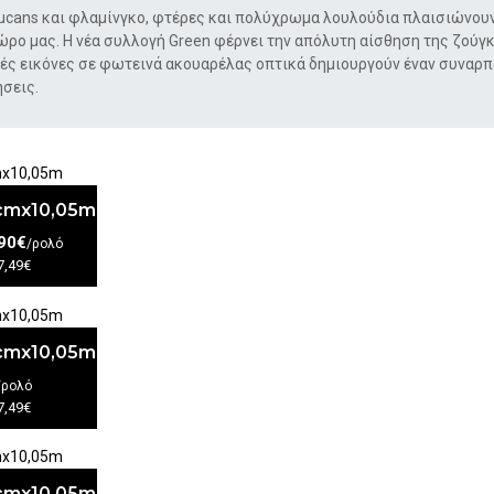
oucans και φλαμίνγκο, φτέρες και πολύχρωμα λουλούδια πλαισιώνου
ώρο μας.
Η νέα συλλογή Green φέρνει την απόλυτη αίσθηση της ζούγκ
κές εικόνες σε φωτεινά ακουαρέλας οπτικά δημιουργούν
έναν συναρπα
ήσεις.
3cmx10,05m
90€
/ρολό
7,49€
3cmx10,05m
/ρολό
7,49€
3cmx10,05m