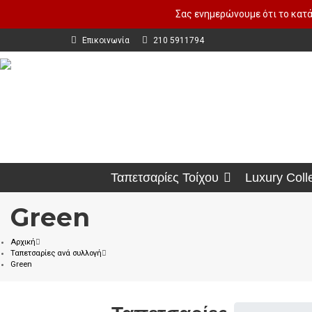
Σας ενημερώνουμε ότι το κατά
Επικοινωνία
210 5911794
Ταπετσαρίες Τοίχου
Luxury Coll
Green
Αρχική
Ταπετσαρίες ανά συλλογή
Green