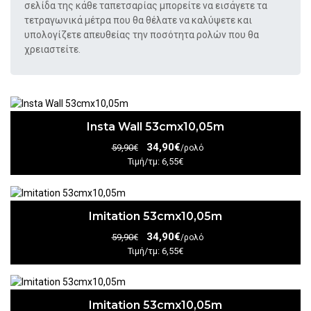
σελίδα της κάθε ταπετσαρίας μπορείτε να εισάγετε τα
τετραγωνικά μέτρα που θα θέλατε να καλύψετε και
υπολογίζετε απευθείας την ποσότητα ρολών που θα
χρειαστείτε.
Insta Wall 53cmx10,05m
34,90€
59,90€
/ρολό
Τιμή/τμ: 6,55€
Imitation 53cmx10,05m
34,90€
59,90€
/ρολό
Τιμή/τμ: 6,55€
Imitation 53cmx10,05m