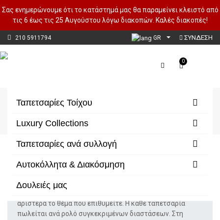
Σας ενημερώνουμε ότι το κατάστημά μας θα παραμείνει κλειστό από
τις 6 έως τις 25 Αυγούστου λόγω διακοπών. Καλές διακοπές!
ΣΥΝΔΕΣΗ
210 5911794
GR
0
Ταπετσαρίες Ανά Συλλογή
Ταπετσαρίες Τοίχου
Αρχική
Ταπετσαρίες Ανά Συλλογή
Luxury Collections
Ταπετσαρίες ανά συλλογή
Φίλτρα/Κατηγορίες
Αυτοκόλλητα & Διακόσμηση
Δουλειές μας
Ταπετσαρίες Τοίχου. Επιλέξτε από τις κατηγορίες
αριστερά το θέμα που επιθυμείτε. Η κάθε ταπετσαρία
πωλείται ανά ρολό συγκεκριμένων διαστάσεων. Στη