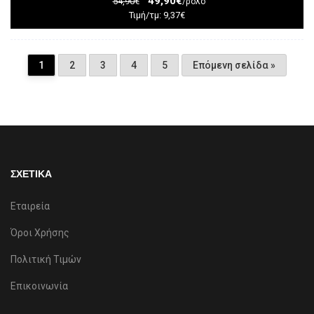
49,90€
54,90€
/ρολό
Τιμή/τμ: 9,37€
1
2
3
4
5
Επόμενη σελίδα »
ΣΧΕΤΙΚΑ
Εταιρεία
Όροι Χρήσης
Πολιτική Τιμών
Επικοινωνία