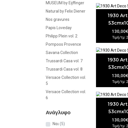
MUSEUM by Eijffinger
Natural by Felix Diener
1930 Ar
Nos gravures
53cmx1
Papis Loveday
130,00
Philipp Plein vol. 2
Τιμή/τμ: 
Pompoos Provence
Savana Collection
1930 Ar
Trussardi Casa vol. 7
53cmx1
Trussardi Casa vol. 8
130,00
Versace Collection vol.
Τιμή/τμ: 
5
Versace Collection vol.
6
1930 Ar
53cmx1
Ανάγλυφο
130,00
Ναι
(5)
Τιμή/τμ: 