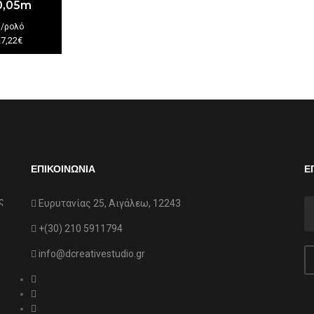
0,05m
€
/ρολό
27,22€
ΕΠΙΚΟΙΝΩΝΙΑ
Ε
ς
Ευρυτανίας 25, Αιγάλεω, 12243
+(30) 210 5911794
info@dcreativestudio.gr