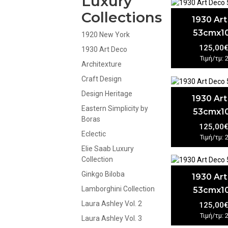
Luxury
Collections
1930 Ar
53cmx1
1920 New York
125,00
1930 Art Deco
Τιμή/τμ: 
Architexture
Craft Design
Design Heritage
1930 Ar
Eastern Simplicity by
53cmx1
Boras
125,00
Eclectic
Τιμή/τμ: 
Elie Saab Luxury
Collection
Ginkgo Biloba
1930 Ar
Lamborghini Collection
53cmx1
Laura Ashley Vol. 2
125,00
Τιμή/τμ: 
Laura Ashley Vol. 3