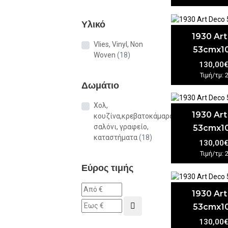
Υλικό
1930 Ar
Vlies, Vinyl, Non
53cmx1
Woven
(18)
130,00
Τιμή/τμ: 
Δωμάτιο
Χολ,
1930 Ar
κουζίνα,κρεβατοκάμαρα,
σαλόνι, γραφείο,
53cmx1
καταστήματα
(18)
130,00
Τιμή/τμ: 
Εύρος τιμής
1930 Ar
53cmx1
130,00