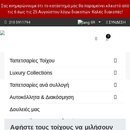
Σας ενημερώνουμε ότι το κατάστημά μας θα παραμείνει κλειστό από
τις 6 έως τις 25 Αυγούστου λόγω διακοπών. Καλές διακοπές!
ΣΥΝΔΕΣΗ
210 5911794
GR
0
Luxury Collections
Ταπετσαρίες Τοίχου
Αρχική
Luxury Collections
Luxury Collections
Ταπετσαρίες ανά συλλογή
Φίλτρα/Κατηγορίες
Αυτοκόλλητα & Διακόσμηση
Δουλειές μας
Luxury Ταπετσαρίες
Αφήστε τους τοίχους να μιλήσουν