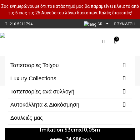
Σας ενημερώνουμε ότι το κατάστημά μας θα παραμείνει κλειστό από
τις 6 έως τις 25 Αυγούστου λόγω διακοπών. Καλές διακοπές!
ΣΥΝΔΕΣΗ
210 5911794
GR
0
3D Ταπετσαρίες Τοίχου
Ταπετσαρίες Τοίχου
Αρχική
Ταπετσαρίες Τοίχου
3D Ταπετσαρίες Τοίχου
Luxury Collections
Ταπετσαρίες ανά συλλογή
Φίλτρα/Κατηγορίες
Αυτοκόλλητα & Διακόσμηση
Δουλειές μας
Imitation 53cmx10,05m
34,90€
49,90€
/ρολό