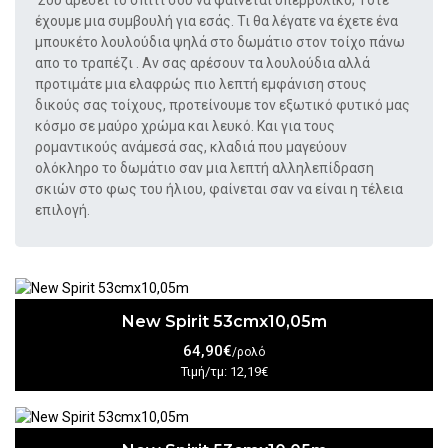
Σου αρέσει το σπίτι σου να φαίνεται υπερβολικό; Τότε
έχουμε μια συμβουλή για εσάς.
Τι θα λέγατε να έχετε ένα
μπουκέτο λουλούδια ψηλά στο δωμάτιο στον τοίχο πάνω
απο το τραπέζι .
Αν σας αρέσουν τα λουλούδια αλλά
προτιμάτε μια ελαφρώς πιο λεπτή εμφάνιση
στους
δικούς σας τοίχους, προτείνουμε τον εξωτικό φυτικό μας
κόσμο σε μαύρο χρώμα
και λευκό. Και για τους
ρομαντικούς ανάμεσά σας, κλαδιά που μαγεύουν
ολόκληρο το δωμάτιο σαν μια λεπτή αλληλεπίδραση
σκιών στο φως του ήλιου,
φαίνεται σαν να είναι η τέλεια
επιλογή.
New Spirit 53cmx10,05m
64,90€
/ρολό
Τιμή/τμ: 12,19€