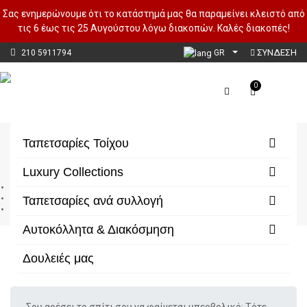
Σας ενημερώνουμε ότι το κατάστημά μας θα παραμείνει κλειστό από
τις 6 έως τις 25 Αυγούστου λόγω διακοπών. Καλές διακοπές!
ΣΥΝΔΕΣΗ
210 5911794
GR
0
New Spirit
Ταπετσαρίες Τοίχου
Luxury Collections
Αρχική
Ταπετσαρίες ανά συλλογή
Ταπετσαρίες ανά συλλογή
New Spirit
Αυτοκόλλητα & Διακόσμηση
Δουλειές μας
Φίλτρα/Κατηγορίες