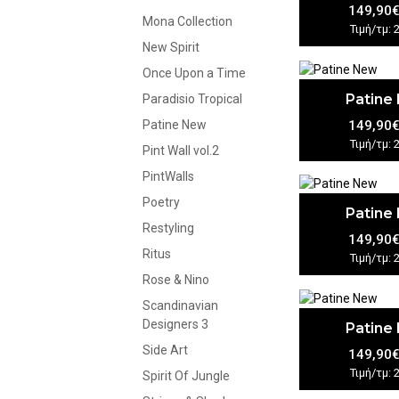
149,90
Mona Collection
Τιμή/τμ: 
New Spirit
Once Upon a Time
Patine
Paradisio Tropical
149,90
Patine New
Τιμή/τμ: 
Pint Wall vol.2
PintWalls
Poetry
Patine
Restyling
149,90
Ritus
Τιμή/τμ: 
Rose & Nino
Scandinavian
Designers 3
Patine
Side Art
149,90
Τιμή/τμ: 
Spirit Of Jungle