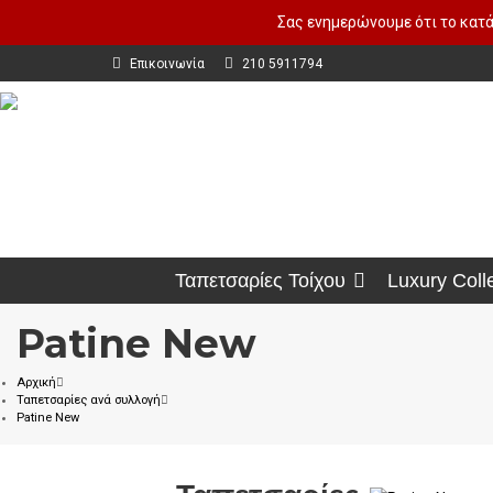
Σας ενημερώνουμε ότι το κατά
Επικοινωνία
210 5911794
Ταπετσαρίες Τοίχου
Luxury Coll
Patine New
Αρχική
Ταπετσαρίες ανά συλλογή
Patine New