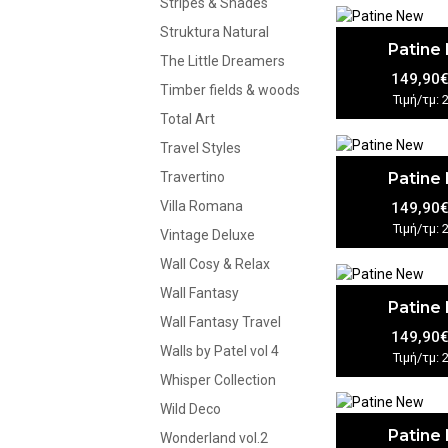
Stripes & Shades
Struktura Natural
Patine
The Little Dreamers
149,90
Timber fields & woods
Τιμή/τμ: 
Total Art
Travel Styles
Patine
Travertino
Villa Romana
149,90
Τιμή/τμ: 
Vintage Deluxe
Wall Cosy & Relax
Wall Fantasy
Patine
Wall Fantasy Travel
149,90
Walls by Patel vol 4
Τιμή/τμ: 
Whisper Collection
Wild Deco
Patine
Wonderland vol.2