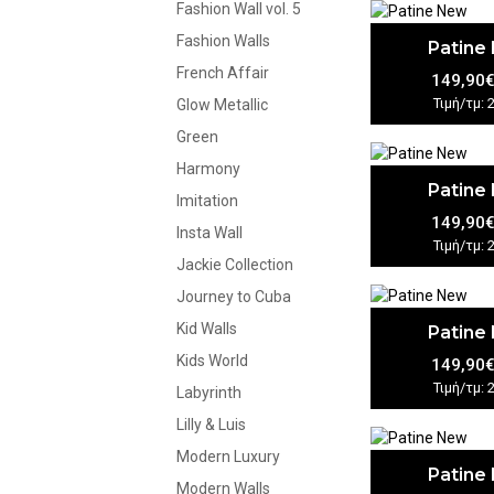
Fashion Wall vol. 5
Fashion Walls
Patine
French Affair
149,90
Τιμή/τμ: 
Glow Metallic
Green
Harmony
Patine
Imitation
149,90
Insta Wall
Τιμή/τμ: 
Jackie Collection
Journey to Cuba
Kid Walls
Patine
Kids World
149,90
Τιμή/τμ: 
Labyrinth
Lilly & Luis
Modern Luxury
Patine
Modern Walls