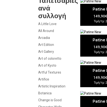
Ταπετσαρίες
ανά
Patine
συλλογή
149,90
Τιμή/τμ: 
A Little Love
All Around
Arcadia
Patine
Art Edition
149,90
Art Gallery
Τιμή/τμ: 
Art of coloretto
Art of Kyoto
Patine
Artful Textures
149,90
Artifice
Τιμή/τμ: 
Artistic Inspiration
Botanica
Change is Good
Patine