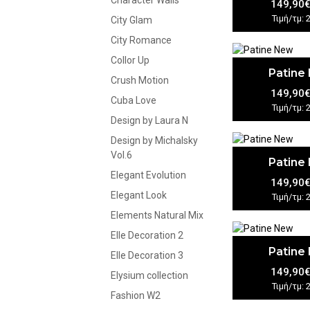
Character Walls
149,90
Τιμή/τμ: 
City Glam
City Romance
Collor Up
Patine
Crush Motion
149,90
Cuba Love
Τιμή/τμ: 
Design by Laura N
Design by Michalsky
Vol.6
Patine
Elegant Evolution
149,90
Elegant Look
Τιμή/τμ: 
Elements Natural Mix
Elle Decoration 2
Patine
Elle Decoration 3
149,90
Elysium collection
Τιμή/τμ: 
Fashion W2