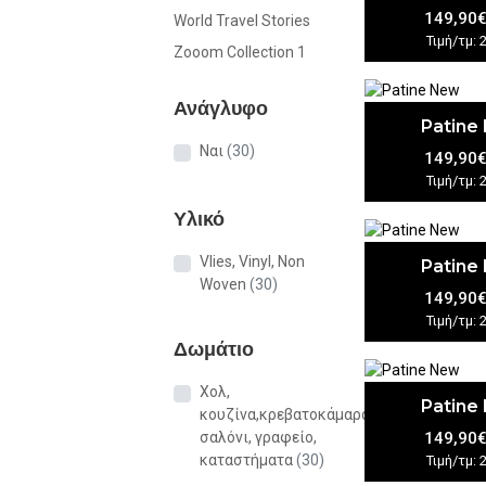
149,90
World Travel Stories
Τιμή/τμ: 
Zooom Collection 1
Ανάγλυφο
Patine
Ναι
(30)
149,90
Τιμή/τμ: 
Υλικό
Vlies, Vinyl, Non
Patine
Woven
(30)
149,90
Τιμή/τμ: 
Δωμάτιο
Χολ,
Patine
κουζίνα,κρεβατοκάμαρα,
149,90
σαλόνι, γραφείο,
καταστήματα
(30)
Τιμή/τμ: 