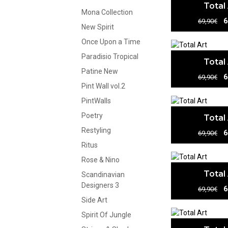
Total
Mona Collection
6
69,90€
New Spirit
Once Upon a Time
Paradisio Tropical
Total
Patine New
6
69,90€
Pint Wall vol.2
PintWalls
Poetry
Total
Restyling
6
69,90€
Ritus
Rose & Nino
Total
Scandinavian
Designers 3
6
69,90€
Side Art
Spirit Of Jungle