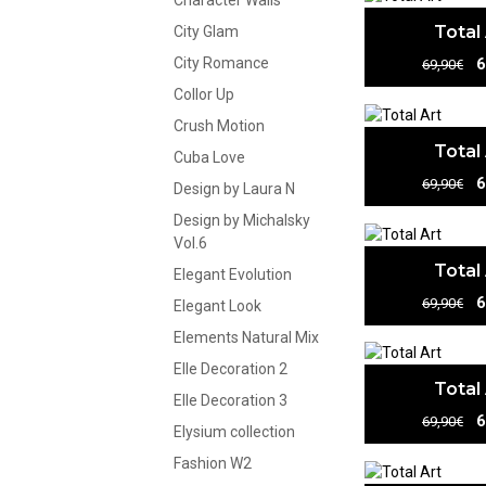
Character Walls
Total
City Glam
6
City Romance
69,90€
Collor Up
Crush Motion
Total
Cuba Love
6
69,90€
Design by Laura N
Design by Michalsky
Vol.6
Total
Elegant Evolution
6
69,90€
Elegant Look
Elements Natural Mix
Elle Decoration 2
Total
Elle Decoration 3
6
69,90€
Elysium collection
Fashion W2