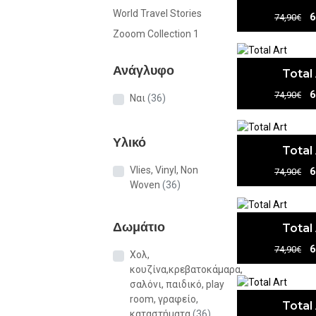
World Travel Stories
6
74,90€
Zooom Collection 1
Ανάγλυφο
Total
6
74,90€
Ναι
(36)
Υλικό
Total
Vlies, Vinyl, Non
6
74,90€
Woven
(36)
Δωμάτιο
Total
6
74,90€
Χολ,
κουζίνα,κρεβατοκάμαρα,
σαλόνι, παιδικό, play
room, γραφείο,
Total
καταστήματα
(36)