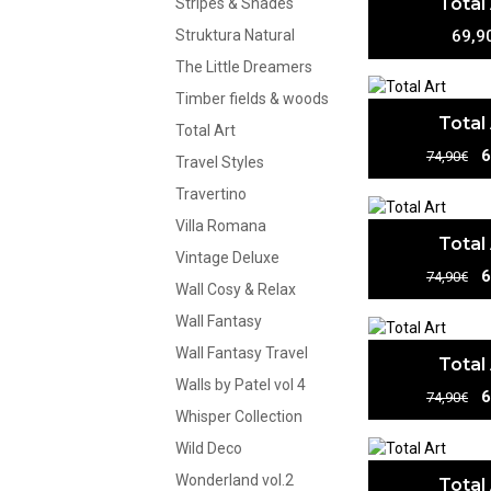
Total
Stripes & Shades
69,9
Struktura Natural
The Little Dreamers
Timber fields & woods
Total
Total Art
6
74,90€
Travel Styles
Travertino
Villa Romana
Total
Vintage Deluxe
6
74,90€
Wall Cosy & Relax
Wall Fantasy
Wall Fantasy Travel
Total
Walls by Patel vol 4
6
74,90€
Whisper Collection
Wild Deco
Wonderland vol.2
Total