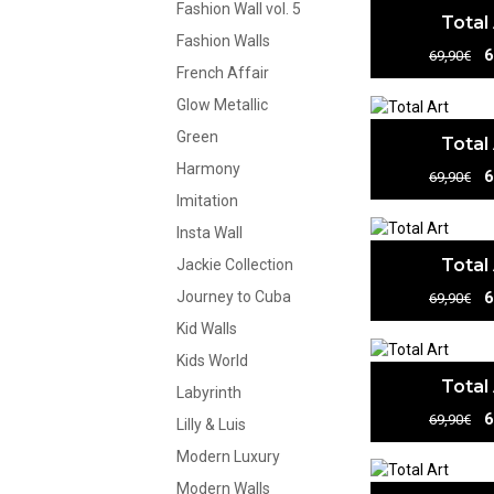
Fashion Wall vol. 5
Total
Fashion Walls
6
69,90€
French Affair
Glow Metallic
Green
Total
Harmony
6
69,90€
Imitation
Insta Wall
Total
Jackie Collection
6
Journey to Cuba
69,90€
Kid Walls
Kids World
Total
Labyrinth
6
69,90€
Lilly & Luis
Modern Luxury
Modern Walls