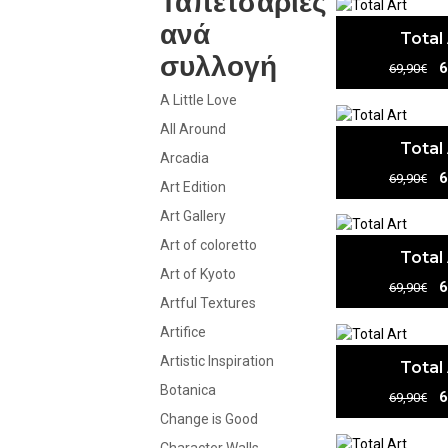
Ταπετσαρίες
ανά
Total
συλλογή
6
69,90€
A Little Love
All Around
Total
Arcadia
6
69,90€
Art Edition
Art Gallery
Art of coloretto
Total
Art of Kyoto
6
69,90€
Artful Textures
Artifice
Artistic Inspiration
Total
Botanica
6
69,90€
Change is Good