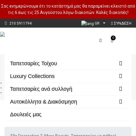
Σας ενημερώνουμε ότι το κατάστημά μας θα παραμείνει κλειστό από
τις 6 έως τις 25 Αυγούστου λόγω διακοπών. Καλές διακοπές!
ΣΥΝΔΕΣΗ
210 5911794
GR
0
Elle Decoration 2
Ταπετσαρίες Τοίχου
Luxury Collections
Αρχική
Ταπετσαρίες ανά συλλογή
Ταπετσαρίες ανά συλλογή
Elle Decoration 2
Αυτοκόλλητα & Διακόσμηση
Δουλειές μας
Φίλτρα/Κατηγορίες