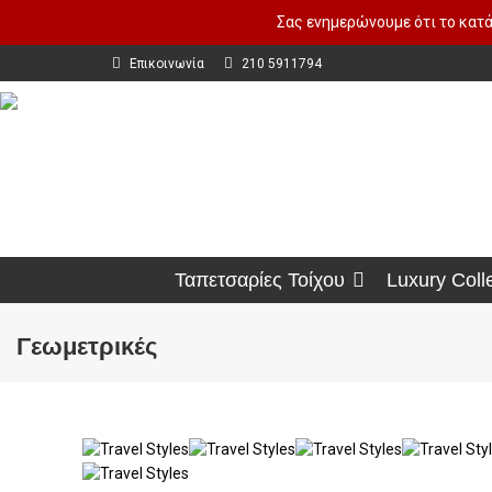
Σας ενημερώνουμε ότι το κατά
Επικοινωνία
210 5911794
Ταπετσαρίες Τοίχου
Luxury Coll
Γεωμετρικές