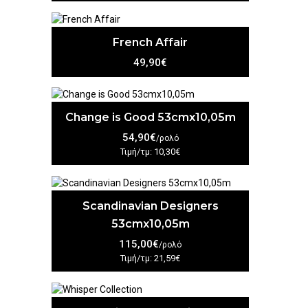
French Affair
49,90€
Change is Good 53cmx10,05m
54,90€
/ρολό
Τιμή/τμ: 10,30€
Scandinavian Designers
53cmx10,05m
115,00€
/ρολό
Τιμή/τμ: 21,59€