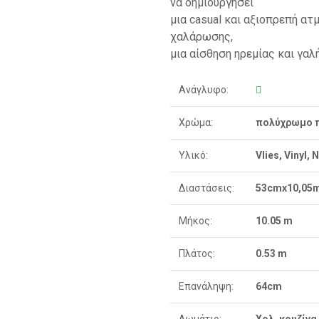
να δημιουργήσει
μια casual και αξιοπρεπή ατ
χαλάρωσης,
μια αίσθηση ηρεμίας και γα
Ανάγλυφο:
Χρώμα:
πολύχρωμο 
Υλικό:
Vlies, Vinyl,
Διαστάσεις:
53cmx10,05
Μήκος:
10.05 m
Πλάτος:
0.53 m
Επανάληψη:
64cm