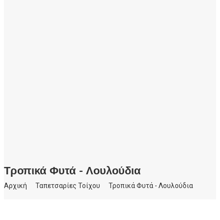
Πίνακες σε καμβά
DARE TO DREAM
Δουλειές μας
Τροπικά Φυτά - Λουλούδια
Αρχική
Ταπετσαρίες Τοίχου
Τροπικά Φυτά - Λουλούδια