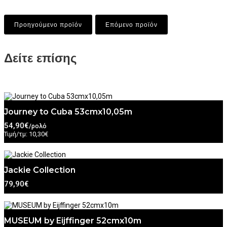
Προηγούμενο προϊόν
Επόμενο προϊόν
Δείτε επίσης
Journey to Cuba 53cmx10,05m
54,90€
/ρολό
Τιμή/τμ: 10,30€
Jackie Collection
79,90€
MUSEUM by Eijffinger 52cmx10m