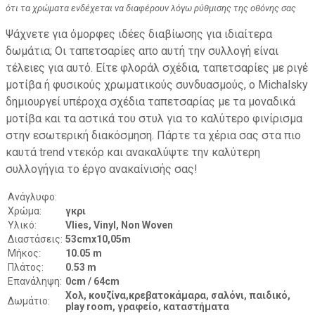
ότι τα χρώματα ενδέχεται να διαφέρουν λόγω ρύθμισης της οθόνης σας
Ψάχνετε για όμορφες ιδέες διαβίωσης για ιδιαίτερα
δωμάτια; Οι ταπετσαρίες απο αυτή την συλλογή είναι
τέλειες για αυτό. Είτε φλοράλ σχέδια, ταπετσαρίες με ριγέ
μοτίβα ή φυσικούς χρωματικούς συνδυασμούς, ο Michalsky
δημιουργεί υπέροχα σχέδια ταπετσαρίας με τα μοναδικά
μοτίβα και τα αστικά του στυλ για το καλύτερο φινίρισμα
στην εσωτερική διακόσμηση. Πάρτε τα χέρια σας στα πιο
καυτά trend ντεκόρ και ανακαλύψτε την καλύτερη
συλλογήγια το έργο ανακαίνισής σας!
Ανάγλυφο:
Χρώμα:
γκρι
Υλικό:
Vlies, Vinyl, Non Woven
Διαστάσεις:
53cmx10,05m
Μήκος:
10.05 m
Πλάτος:
0.53 m
Επανάληψη:
0cm / 64cm
Χολ, κουζίνα,κρεβατοκάμαρα, σαλόνι, παιδικό,
Δωμάτιο:
play room, γραφείο, καταστήματα