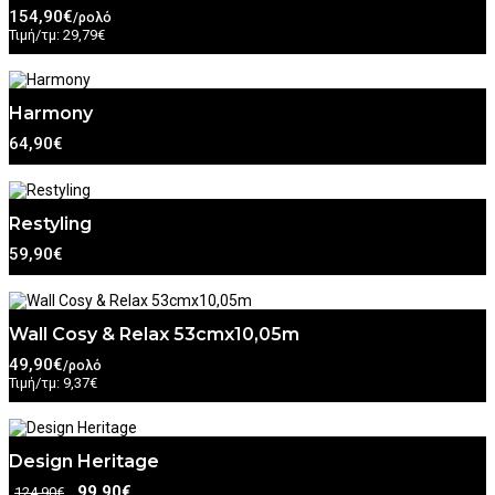
154,90€
/ρολό
Τιμή/τμ: 29,79€
Harmony
64,90€
Restyling
59,90€
Wall Cosy & Relax 53cmx10,05m
49,90€
/ρολό
Τιμή/τμ: 9,37€
Design Heritage
99,90€
124,90€