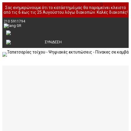
Σας ενημερώνουμε ότι το κατάστημά μας θα παραμείνει κλειστό
από τις 6 έως τις 25 Αυγούστου λόγω διακοπών. Καλές διακοπές!
210 5911794
GR
Greek
English
ΣΥΝΔΕΣΗ
Ταπετσαρίες Τοίχου
3D Panels τοίχου
Ετοιμοπαράδοτες