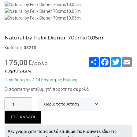
Natural by Felix Diener 70cmx10,05m
Κωδικός:
33210
Share
Facebook
Twitter
Em
175,00€
/ρολό
Τιμή/τμ: 24,87€
Παράδοση σε 7-14 Εργάσιμες Ημέρες
Εισάγετε την επιθυμητή ποσότητα σε ρολά
ΣΤΟ ΚΑΛΑΘΙ
Δεν γνωρίζετε πόσα ρολά επιθυμείτε; Εισάγετε εδώ τις