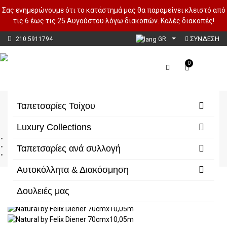
Σας ενημερώνουμε ότι το κατάστημά μας θα παραμείνει κλειστό από
τις 6 έως τις 25 Αυγούστου λόγω διακοπών. Καλές διακοπές!
ΣΥΝΔΕΣΗ
210 5911794
GR
0
Natural by Felix Diener
Ταπετσαρίες Τοίχου
Luxury Collections
Αρχική
Luxury Collections
Ταπετσαρίες ανά συλλογή
Natural by Felix Diener
Αυτοκόλλητα & Διακόσμηση
Δουλειές μας