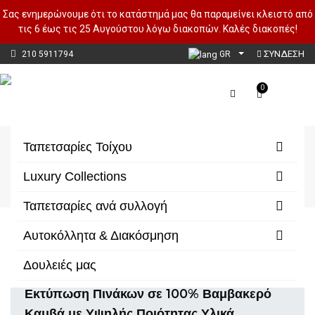
Σας ενημερώνουμε ότι το κατάστημά μας θα παραμείνει κλειστό από
τις 6 έως τις 25 Αυγούστου λόγω διακοπών. Καλές διακοπές!
ΣΥΝΔΕΣΗ
210 5911794
GR
0
Πίνακες Σε Καμβά
Ταπετσαρίες Τοίχου
Αρχική
Αυτοκόλλητα & Διακόσμηση
Luxury Collections
Πίνακες Με Καμβά
Πίνακες Σε Καμβά
Ταπετσαρίες ανά συλλογή
Αυτοκόλλητα & Διακόσμηση
Φίλτρα/Κατηγορίες
Δουλειές μας
Εκτύπωση Πινάκων σε 100% Βαμβακερό
Καμβά με Υψηλής Ποιότητας Υλικά