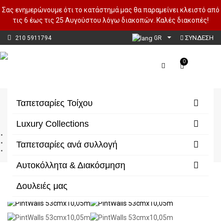
Σας ενημερώνουμε ότι το κατάστημά μας θα παραμείνει κλειστό από
τις 6 έως τις 25 Αυγούστου λόγω διακοπών. Καλές διακοπές!
ΣΥΝΔΕΣΗ
210 5911794
GR
0
Floral
Ταπετσαρίες Τοίχου
Luxury Collections
Αρχική
Ταπετσαρίες Τοίχου
Ταπετσαρίες ανά συλλογή
Floral
Αυτοκόλλητα & Διακόσμηση
Δουλειές μας