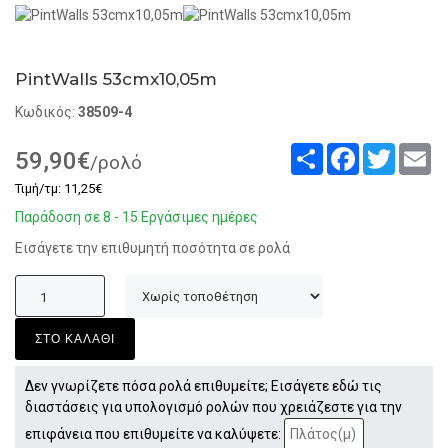
PintWalls 53cmx10,05m
Κωδικός:
38509-4
Share
Facebook
Twitter
Em
59,90€
/ρολό
Τιμή/τμ: 11,25€
Παράδοση σε 8 - 15 Εργάσιμες ημέρες
Εισάγετε την επιθυμητή ποσότητα σε ρολά
ΣΤΟ ΚΑΛΑΘΙ
Δεν γνωρίζετε πόσα ρολά επιθυμείτε; Εισάγετε εδώ τις
διαστάσεις για υπολογισμό ρολών που χρειάζεστε για την
επιφάνεια που επιθυμείτε να καλύψετε: