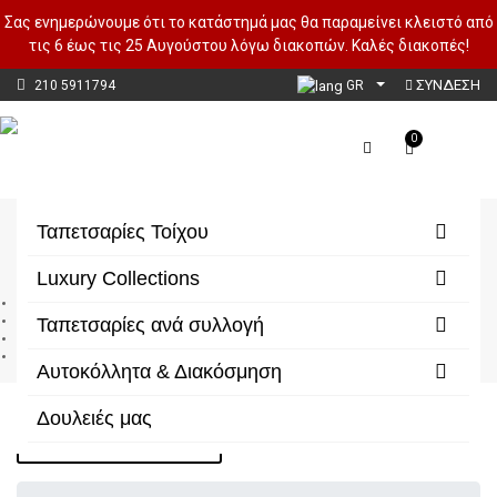
Σας ενημερώνουμε ότι το κατάστημά μας θα παραμείνει κλειστό από
τις 6 έως τις 25 Αυγούστου λόγω διακοπών. Καλές διακοπές!
ΣΥΝΔΕΣΗ
210 5911794
GR
0
DARE TO DREAM
Ταπετσαρίες Τοίχου
Luxury Collections
Αρχική
Αυτοκόλλητα & Διακόσμηση
Ταπετσαρίες ανά συλλογή
Πίνακες με καμβά
DARE TO DREAM
Αυτοκόλλητα & Διακόσμηση
Δουλειές μας
Φίλτρα/Κατηγορίες