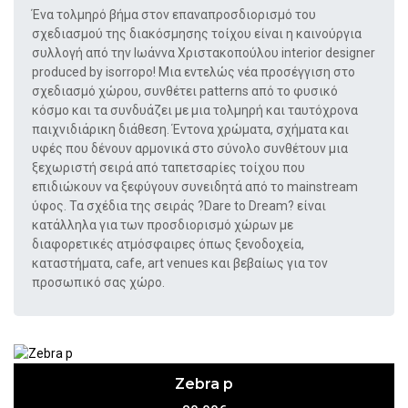
Ένα τολμηρό βήμα στον επαναπροσδιορισμό του
σχεδιασμού της διακόσμησης τοίχου είναι η καινούργια
συλλογή από την Ιωάννα Χριστακοπούλου interior designer
produced by isorropo! Μια εντελώς νέα προσέγγιση στο
σχεδιασμό χώρου, συνθέτει patterns από το φυσικό
κόσμο και τα συνδυάζει με μια τολμηρή και ταυτόχρονα
παιχνιδιάρικη διάθεση. Έντονα χρώματα, σχήματα και
υφές που δένουν αρμονικά στο σύνολο συνθέτουν μια
ξεχωριστή σειρά από ταπετσαρίες τοίχου που
επιδιώκουν να ξεφύγουν συνειδητά από το mainstream
ύφος. Τα σχέδια της σειράς ?Dare to Dream? είναι
κατάλληλα για των προσδιορισμό χώρων με
διαφορετικές ατμόσφαιρες όπως ξενοδοχεία,
καταστήματα, cafe, art venues και βεβαίως για τον
προσωπικό σας χώρο.
Zebra p